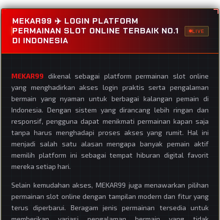
MEKAR99 ✈️ LOGIN PLATFORM
PERMAINAN SLOT ONLINE TERBAIK NO.1
LIVE
DI INDONESIA
MEKAR99
dikenal sebagai platform permainan slot online
yang menghadirkan akses login praktis serta pengalaman
bermain yang nyaman untuk berbagai kalangan pemain di
Indonesia. Dengan sistem yang dirancang lebih ringan dan
responsif, pengguna dapat menikmati permainan kapan saja
tanpa harus menghadapi proses akses yang rumit. Hal ini
menjadi salah satu alasan mengapa banyak pemain aktif
memilih platform ini sebagai tempat hiburan digital favorit
mereka setiap hari.
Selain kemudahan akses, MEKAR99 juga menawarkan pilihan
permainan slot online dengan tampilan modern dan fitur yang
terus diperbarui. Beragam jenis permainan tersedia untuk
memberikan variasi pengalaman bermain yang tidak