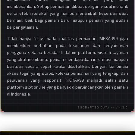
membosankan. Setiap permainan dibuat dengan visual menarik
serta efek interaktif yang mampu menambah keseruan saat
bermain, baik bagi pemain baru maupun pemain yang sudah
berpengalaman.
Tidak hanya fokus pada kualitas permainan, MEKAR99 juga
memberikan perhatian pada keamanan dan kenyamanan
pengguna selama berada di dalam platform. Sistem layanan
yang aktif membantu pemain mendapatkan informasi maupun
bantuan secara cepat ketika dibutuhkan. Dengan kombinasi
akses login yang stabil, koleksi permainan yang lengkap, dan
pelayanan yang responsif, MEKAR99 menjadi salah satu
platform slot online yang banyak diperbincangkan oleh pemain
di Indonesia.
ENCRYPTED DATA // V.4.3.0