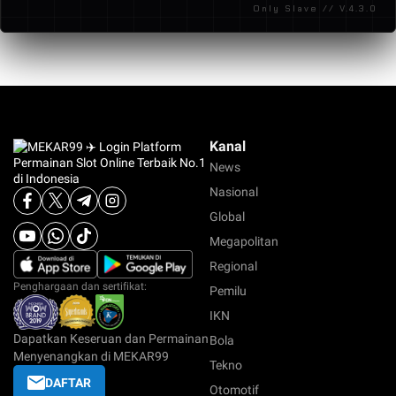
Only Slave // V.4.3.0
lengkap, akses yang fleksibel, serta kenyamanan
bermain yang membuat banyak pemain merasa
lebih puas saat menggunakan platform tersebut.
Kanal
News
Nasional
Global
Megapolitan
Regional
Penghargaan dan sertifikat:
Pemilu
IKN
Dapatkan Keseruan dan Permainan
Bola
Menyenangkan di MEKAR99
Tekno
DAFTAR
Otomotif