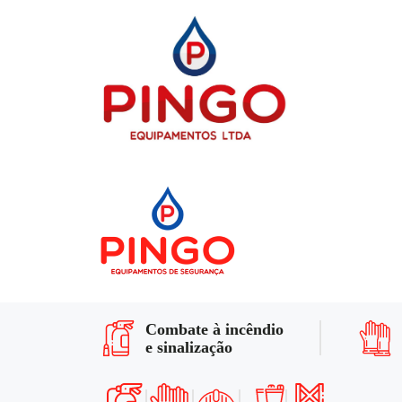
Combate à incêndio
e sinalização